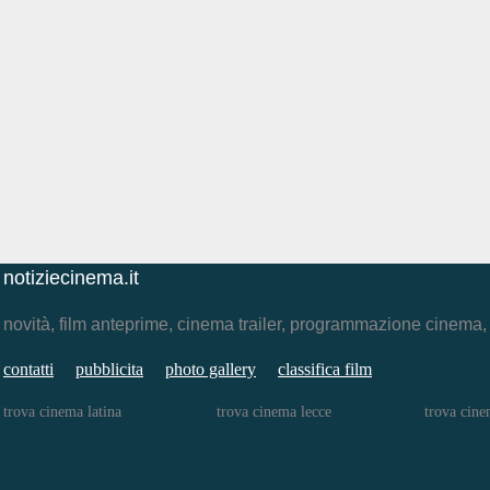
notiziecinema.it
novità, film anteprime, cinema trailer, programmazione cinema
contatti
pubblicita
photo gallery
classifica film
trova cinema latina
trova cinema lecce
trova cine