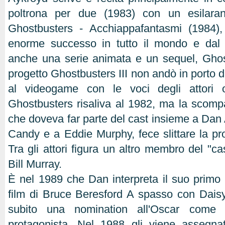
poltrona per due (1983) con un esilar
Ghostbusters - Acchiappafantasmi (1984),
enorme successo in tutto il mondo e dal 
anche una serie animata e un sequel, Ghost
progetto Ghostbusters III non andò in porto 
al videogame con le voci degli attori ori
Ghostbusters risaliva al 1982, ma la scomp
che doveva far parte del cast insieme a Dan
Candy e a Eddie Murphy, fece slittare la pr
Tra gli attori figura un altro membro del "ca
Bill Murray.
È nel 1989 che Dan interpreta il suo primo
film di Bruce Beresford A spasso con Daisy,
subito una nomination all'Oscar come 
protagonista. Nel 1988 gli viene assegn