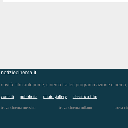
notiziecinema.it
novità, film anteprime, cinema trailer, programmazione cinema
contatti
pubblicita
photo gallery
classifica film
trova cinema messina
trova cinema milano
trova c