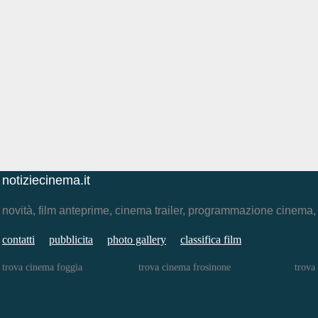
notiziecinema.it
novità, film anteprime, cinema trailer, programmazione cinema
contatti
pubblicita
photo gallery
classifica film
trova cinema foggia
trova cinema frosinone
trova