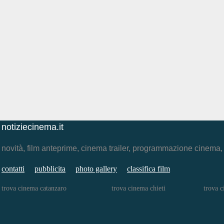
notiziecinema.it
novità, film anteprime, cinema trailer, programmazione cinema
contatti
pubblicita
photo gallery
classifica film
trova cinema catanzaro
trova cinema chieti
trova 