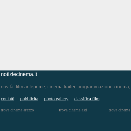
notiziecinema.it
novità, film anteprime, cinema trailer, programmazione cinema
contatti
pubblicita
photo gallery
classifica film
trova cinema arezzo
trova cinema asti
trova cinema 