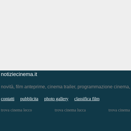
notiziecinema.it
novità, film anteprime, cinema trailer, programmazione cinema
contatti
pubblicita
photo gallery
classifica film
trova cinema lecco
trova cinema lucca
trova cinema