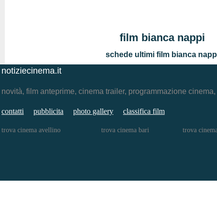
film bianca nappi
schede ultimi film bianca napp
notiziecinema.it
novità, film anteprime, cinema trailer, programmazione cinema
contatti
pubblicita
photo gallery
classifica film
trova cinema avellino
trova cinema bari
trova cinem