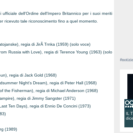
 ufficiale dell'Ordine dell'Impero Britannico per i suoi meriti
ver ricevuto tale riconoscimento fino a quel momento.
tojanske), regia di JirÃ­ Trnka (1959) (solo voce)
om Russia with Love), regia di Terence Young (1963) (solo
#notizi
un), regia di Jack Gold (1968)
idsummer Night's Dream), regia di Peter Hall (1968)
f the Fisherman), regia di Michael Anderson (1968)
 Vampire), regia di Jimmy Sangster (1971)
The Last Ten Days), regia di Ennio De Concini (1973)
IL 
983)
dic
erg (1989)