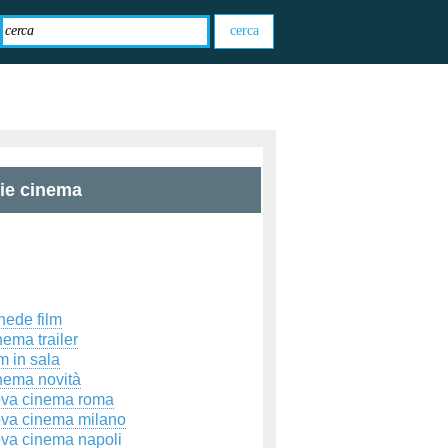
zie cinema
hede film
ema trailer
m in sala
nema novità
ova cinema roma
ova cinema milano
ova cinema napoli