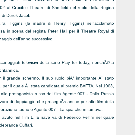
 al Crucible Theatre di Sheffield nel ruolo della Regina
o di Derek Jacobi.
g.ra Higgins (la madre di Henry Higgins) nell'acclamato
a in scena dal regista Peter Hall per il Theatre Royal di
 maggio dell'anno successivo.
eneggiati televisivi della serie Play for today, nonchÃ© a
britannica.
 il grande schermo. Il suo ruolo piÃ¹ importante Ã¨ stato
, per il quale Ã¨ stata candidata al premio BAFTA. Nel 1963,
 alla protagonista russa del film Agente 007 - Dalla Russia
voro di doppiaggio che proseguÃ¬ anche per altri film della
perazione tuono e Agente 007 - La spia che mi amava.
o avuto nel film E la nave va di Federico Fellini nel quale
Ildebranda Cuffari.