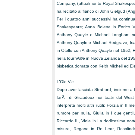
Company, (attualmente Royal Shakespear
ha recitato al fianco di John Gielgud (An
Per i quattro anni successivi ha continu
Shakespeare; Anna Bolena in Enrico VI
Anthony Quayle e Michael Langham nel
Anthony Quayle e Michael Redgrave, Isa
in Otello con Anthony Quayle nel 1952; R
nella tournÃ©e in Nuova Zelanda del 1953
bisbetica domata con Keith Michell ed Ele
L'Old Vic
Dopo aver lasciata Stratford, insieme a
farÃ di Giraudoux nei teatri del West
interpreta molti altri ruoli: Porzia in I
rumore per nulla, Giulia in I due genti
Riccardo III, Viola in La dodicesima nott
misura, Regana in Re Lear, Rosalind