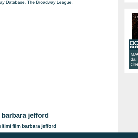
dway Database, The Broadway League.
MA
dal
cin
 barbara jefford
ltimi film barbara jefford