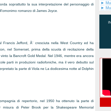
►
Mu
corda soprattutto la sua interpretazione del personaggio di
►
Mu
o all'omonimo romanzo di James Joyce.
I
al Francis Jefford, Ã¨ cresciuta nella West Country ed ha
ton, nel Somerset, prima della scuola di recitazione della
vinto la Bancroft Gold Medal. Nel 1946, mentre era ancora
ole parti in produzioni radiofoniche, ma il vero debutto sul
erpretato la parte di Viola ne La dodicesima notte al Dolphin
mpagnia di repertorio, nel 1950 ha ottenuto la parte di
 per misura di Peter Brook per la Shakespeare Memorial