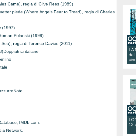
es Came), regia di Clive Rees (1989)
metter piede (Where Angels Fear to Tread), regia di Charles
ce (1997)
 Roman Polanski (1999)
 Sea), regia di Terence Davies (2011)
LA
)Doppiatrici italiane
dal
emlino
cin
tale
 azzurroNote
LON
 Database, IMDb.com.
13 
dia Network.