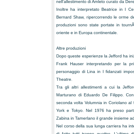
nell'allestimento di Amleto curato da Der
Inoltre ha interpretato Beatrice in I
Bernard Shaw, ripercorrendo le orme de
produzioni sono state portate in tournÃ
oriente e in Europa continentale.
Altre produzioni
Dopo queste esperienze la Jefford ha ini
Frank Hauser interpretando per la pr
personaggio di Lina in I fidanzati impo
Theatre.
Tra gli altri allestimenti a cui la Je
Marturano di Eduardo De Filippo. Con 
seconda volta Volumnia in Coriolano al
York e Tokyo. Nel 1976 ha preso parte 
Zabina in Tamerlano il grande insieme ad
Nel corso della sua lunga carriera ha int
di fatto tutti tranne quattro. L'ultimo 