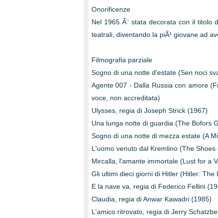
Onorificenze
Nel 1965 Ã¨ stata decorata con il titolo di
teatrali, diventando la piÃ¹ giovane ad a
Filmografia parziale
Sogno di una notte d'estate (Sen noci sva
Agente 007 - Dalla Russia con amore (Fr
voce, non accreditata)
Ulysses, regia di Joseph Strick (1967)
Una lunga notte di guardia (The Bofors G
Sogno di una notte di mezza estate (A M
L'uomo venuto dal Kremlino (The Shoes o
Mircalla, l'amante immortale (Lust for a
Gli ultimi dieci giorni di Hitler (Hitler: 
E la nave va, regia di Federico Fellini (1
Claudia, regia di Anwar Kawadri (1985)
L'amico ritrovato, regia di Jerry Schatzb