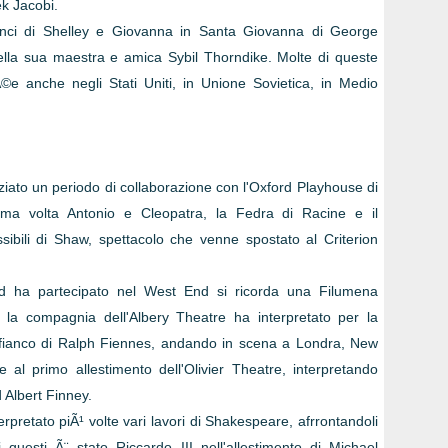
ek Jacobi.
 Cenci di Shelley e Giovanna in Santa Giovanna di George
lla sua maestra e amica Sybil Thorndike. Molte di queste
©e anche negli Stati Uniti, in Unione Sovietica, in Medio
ziato un periodo di collaborazione con l'Oxford Playhouse di
ima volta Antonio e Cleopatra, la Fedra di Racine e il
ssibili di Shaw, spettacolo che venne spostato al Criterion
fford ha partecipato nel West End si ricorda una Filumena
la compagnia dell'Albery Theatre ha interpretato per la
 fianco di Ralph Fiennes, andando in scena a Londra, New
al primo allestimento dell'Olivier Theatre, interpretando
 Albert Finney.
erpretato piÃ¹ volte vari lavori di Shakespeare, afrrontandoli
di questi Ã¨ stato Riccardo III nell'allestimento di Michael