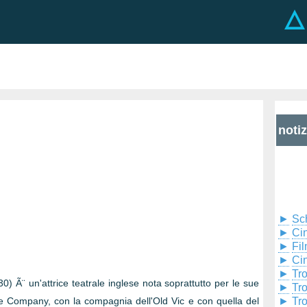
noti
►
Sc
►
Cin
►
Fil
►
Ci
►
Tr
0) Ã¨ un'attrice teatrale inglese nota soprattutto per le sue
►
Tr
e Company, con la compagnia dell'Old Vic e con quella del
►
Tr