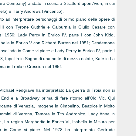
e Company) andato in scena a Stratford upon Avon, in cui
gelo) e Harry Andrews (Vincentio).
ato ad interpretare personaggi di primo piano delle opere di
II con Tyrone Guthrie e Calpurnia in Giulio Cesare con
 1950; Lady Percy in Enrico IV, parte I con John Kidd,
bella in Enrico V con Richard Burton nel 1951; Desdemona
osalinda in Come vi piace e Lady Percy in Enrico IV, parte I
; Ippolita in Sogno di una notte di mezza estate, Kate in La
na in Troilo e Cressida nel 1954.
 Michael Redgrave ha interpretato La guerra di Troia non si
 End e a Broadway prima di fare ritorno all'Old Vic. Qui
l mercante di Venezia, Imogene in Cimbelino, Beatrice in Molto
luomini di Verona, Tamora in Tito Andronico, Lady Anna in
e, La regina Margherita in Enrico VI, Isabella in Misura per
a in Come vi piace. Nel 1978 ha interpretato Gertrude