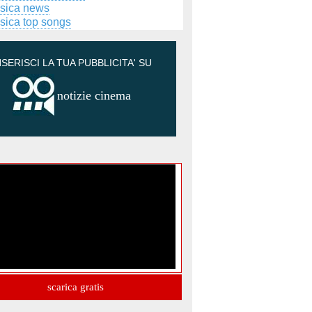
sica news
sica top songs
NSERISCI LA TUA PUBBLICITA' SU
notizie cinema
scarica gratis