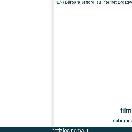
(EN) Barbara Jefford, su Internet Broa
film
schede u
notiziecinema.it