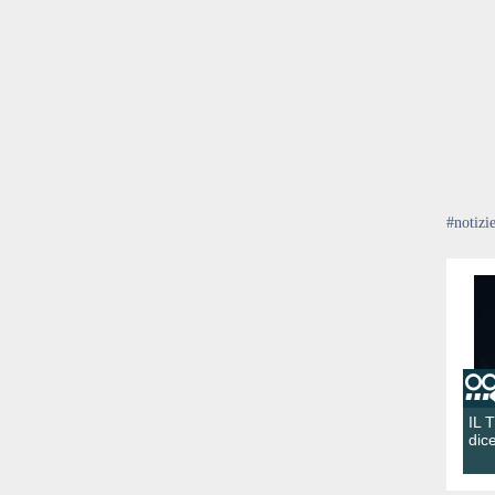
#notizi
IL 
dic