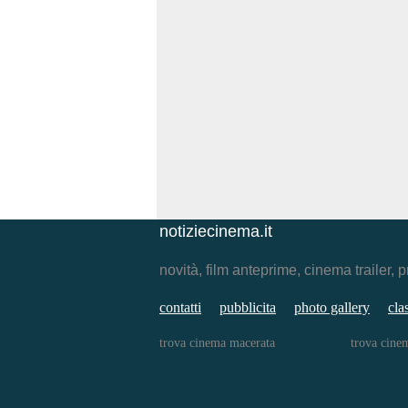
notiziecinema.it
novità, film anteprime, cinema traile
contatti
pubblicita
photo gallery
cla
trova cinema macerata
trova cine