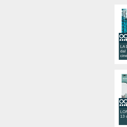
LA
dal
cin
LON
13 