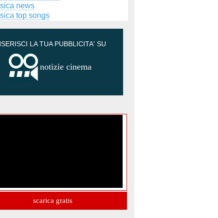
sica news
sica top songs
NSERISCI LA TUA PUBBLICITA' SU
notizie cinema
scarica gratis