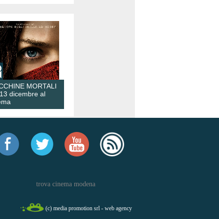
CCHINE MORTALI
 13 dicembre al
ema
trova cinema modena
(c) media promotion srl - web agency