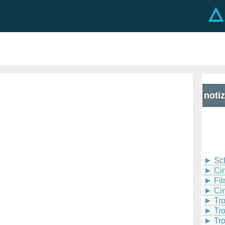
noti
►
Sc
►
Cin
►
Fil
►
Ci
►
Tr
►
Tr
►
Tr