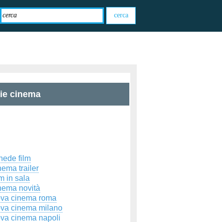
zie cinema
hede film
ema trailer
m in sala
nema novità
ova cinema roma
ova cinema milano
ova cinema napoli