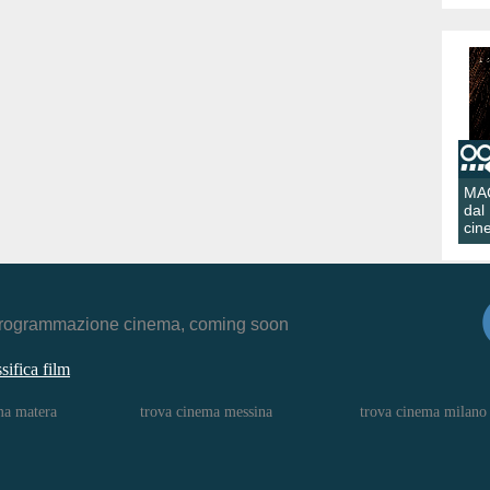
MA
dal
cin
r, programmazione cinema, coming soon
ssifica film
ma matera
trova cinema messina
trova cinema milano