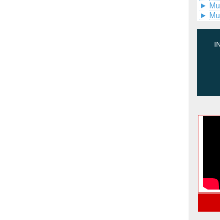
►
Mu
►
Mu
I