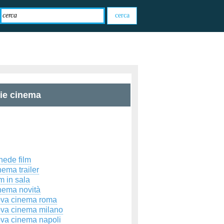
zie cinema
hede film
ema trailer
m in sala
nema novità
ova cinema roma
ova cinema milano
ova cinema napoli