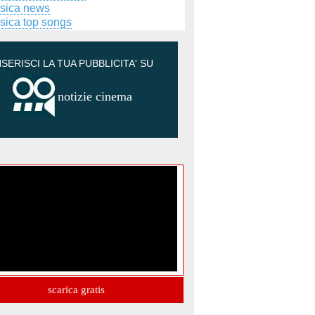
sica news
sica top songs
NSERISCI LA TUA PUBBLICITA' SU
notizie cinema
scarica gratis