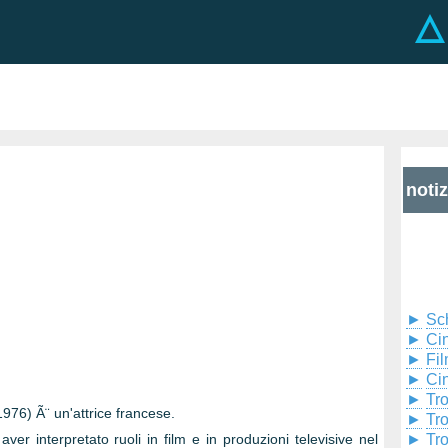
noti
►
Sc
►
Cin
►
Fil
►
Ci
►
Tr
76) Ã¨ un'attrice francese.
►
Tr
ver interpretato ruoli in film e in produzioni televisive nel
►
Tr