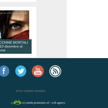
CCHINE MORTALI
 13 dicembre al
ema
trova cinema messina
(c) media promotion srl - web agency