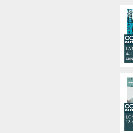
LA
dal
cin
LON
13 