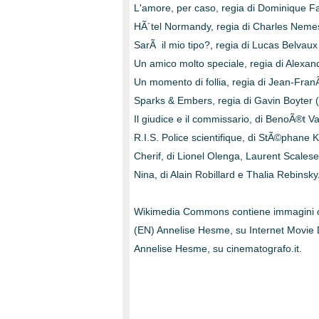
L'amore, per caso, regia di Dominique F
HÃ´tel Normandy, regia di Charles Neme
SarÃ il mio tipo?, regia di Lucas Belvaux
Un amico molto speciale, regia di Alexan
Un momento di follia, regia di Jean-Fran
Sparks & Embers, regia di Gavin Boyter 
Il giudice e il commissario, di BenoÃ®t V
R.I.S. Police scientifique, di StÃ©phane
Cherif, di Lionel Olenga, Laurent Scale
Nina, di Alain Robillard e Thalia RebinskyA
Wikimedia Commons contiene immagini o a
(EN) Annelise Hesme, su Internet Movie
Annelise Hesme, su cinematografo.it.