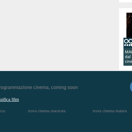
MA
dal
cin
r, programmazione cinema, coming soon
ssifica film
cca
trova cinema macerata
trova cinema matera