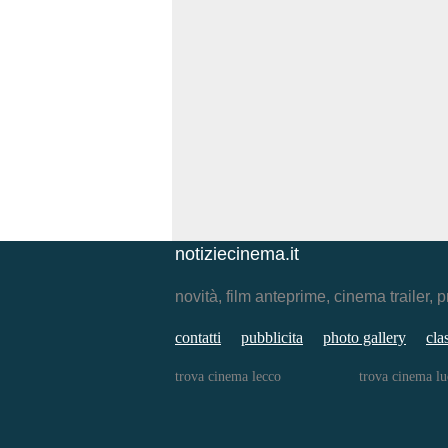
notiziecinema.it
novità, film anteprime, cinema traile
contatti
pubblicita
photo gallery
cla
trova cinema lecco
trova cinema lu