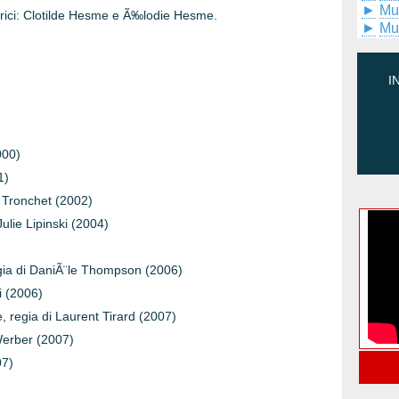
►
Mu
attrici: Clotilde Hesme e Ã‰lodie Hesme.
►
Mu
I
000)
1)
 Tronchet (2002)
ulie Lipinski (2004)
egia di DaniÃ¨le Thompson (2006)
i (2006)
, regia di Laurent Tirard (2007)
Werber (2007)
07)