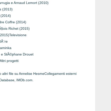
arrugia e Arnaud Lemort (2010)
s (2013)
 (2014)
dre Coffre (2014)
Ã§ois Richet (2015)
(2015)Televisione
alÃ¨re
 Kaminka
se e StÃ©phane Drouet
ltri progetti
ltri file su Annelise HesmeCollegamenti esterni
 Database, IMDb.com.