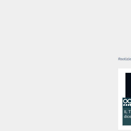
#notizi
IL 
dic