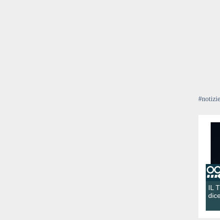
#notizi
IL 
dic