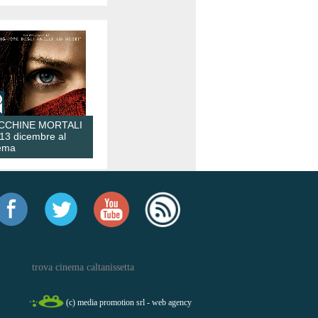
CCHINE MORTALI
 13 dicembre al
ema
trova cinema caltanissetta
(c) media promotion srl - web agency