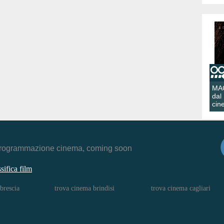
MA
dal
cin
r, programmazione cinema, coming soon
ssifica film
brescia
trova cinema brindisi
trova cinema cagliari