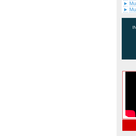
►
Mu
►
Mu
I