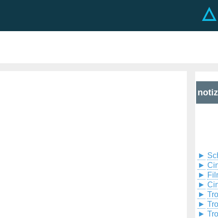
noti
►
Sc
►
Cin
►
Fil
►
Ci
►
Tr
►
Tr
►
Tr