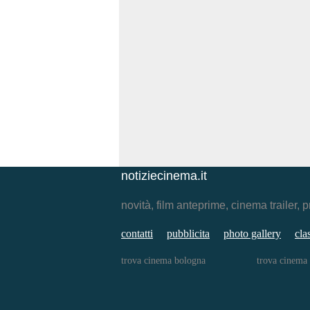
notiziecinema.it
novità, film anteprime, cinema traile
contatti
pubblicita
photo gallery
cla
trova cinema bologna
trova cinema 