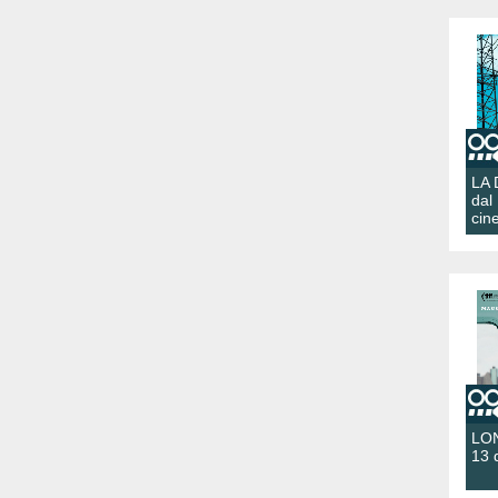
LA
dal
cin
LON
13 