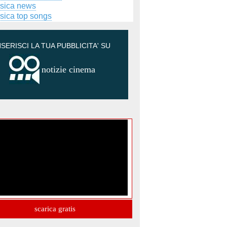
sica news
sica top songs
NSERISCI LA TUA PUBBLICITA' SU
notizie cinema
scarica gratis