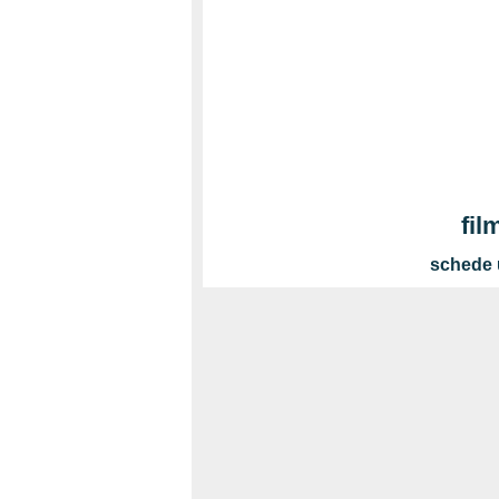
fil
schede 