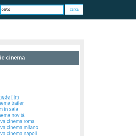
zie cinema
hede film
ema trailer
m in sala
nema novità
ova cinema roma
ova cinema milano
ova cinema napoli