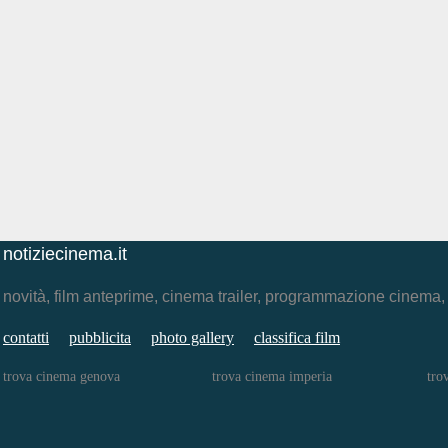
notiziecinema.it
novità, film anteprime, cinema trailer, programmazione cinema
contatti
pubblicita
photo gallery
classifica film
trova cinema genova
trova cinema imperia
tro