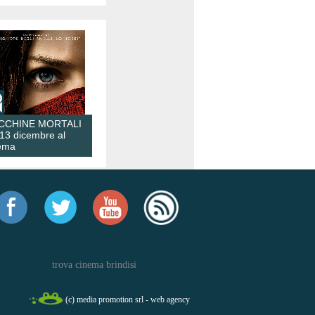
CCHINE MORTALI
 13 dicembre al
ema
trova cinema brindisi
(c) media promotion srl - web agency