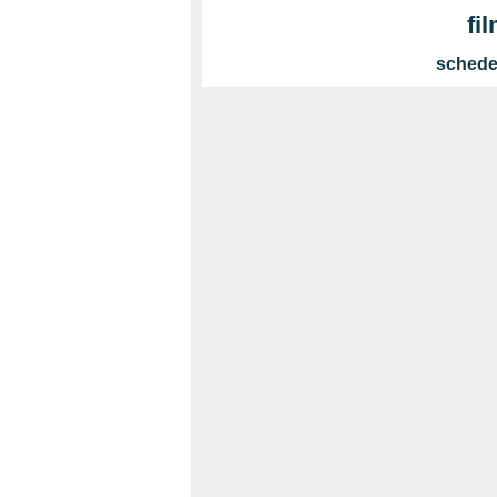
fi
schede 