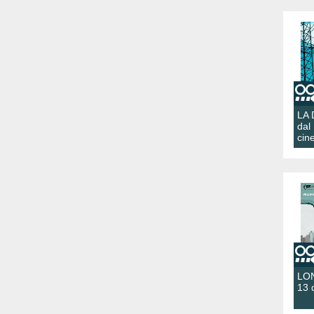
LA
dal
cin
LON
13 