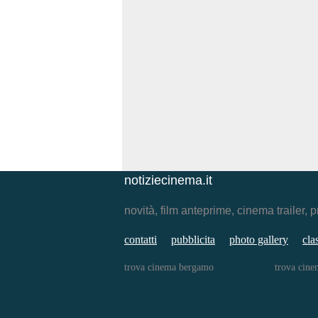
notiziecinema.it
novità, film anteprime, cinema traile
contatti
pubblicita
photo gallery
cla
trova cinema bergamo
trova cine