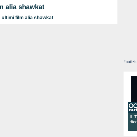
lm alia shawkat
ultimi film alia shawkat
#notizi
IL 
dic