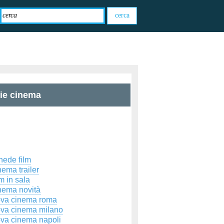
zie cinema
hede film
ema trailer
m in sala
nema novità
ova cinema roma
ova cinema milano
ova cinema napoli