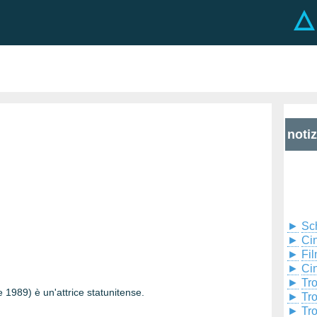
noti
►
Sc
►
Cin
►
Fil
►
Ci
►
Tr
 1989) è un'attrice statunitense.
►
Tr
►
Tr