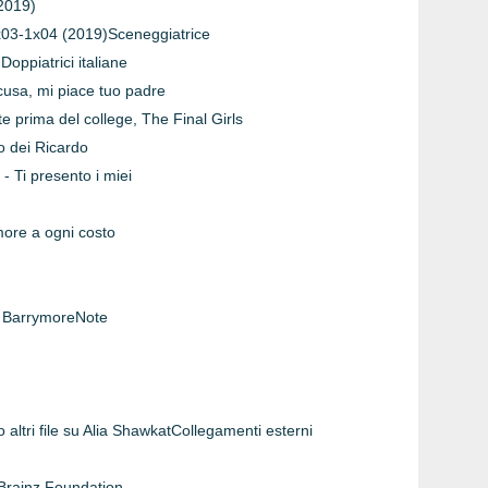
-2019)
 1x03-1x04 (2019)Sceneggiatrice
Doppiatrici italiane
Scusa, mi piace tuo padre
e prima del college, The Final Girls
to dei Ricardo
 Ti presento i miei
more a ogni costo
w BarrymoreNote
ltri file su Alia ShawkatCollegamenti esterni
Brainz Foundation.