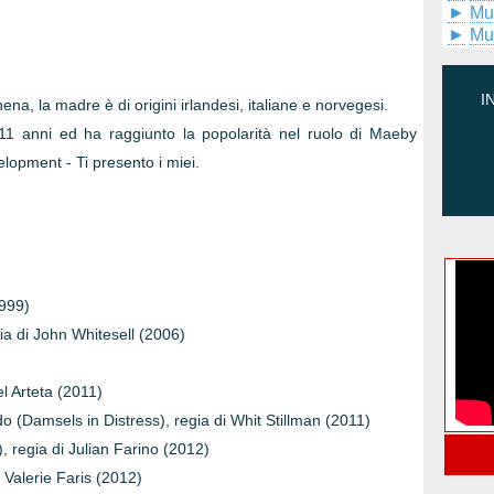
►
Mu
►
Mu
I
a, la madre è di origini irlandesi, italiane e norvegesi.
 11 anni ed ha raggiunto la popolarità nel ruolo di Maeby
elopment - Ti presento i miei.
1999)
gia di John Whitesell (2006)
l Arteta (2011)
 (Damsels in Distress), regia di Whit Stillman (2011)
 regia di Julian Farino (2012)
Valerie Faris (2012)