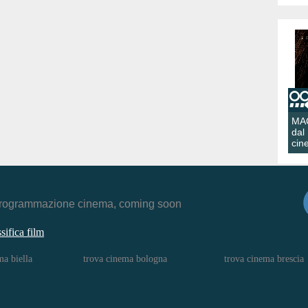
MA
dal
cin
r, programmazione cinema, coming soon
ssifica film
ma biella
trova cinema bologna
trova cinema brescia