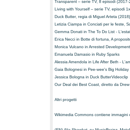
Transparent – serie TV, 8 episodi (2017
Living with Yourself – serie TV, episodi
Duck Butter, regia di Miguel Arteta (2018)
Letizia Ciampa in Conciati per le feste, 
Gemma Donati in The To Do List - L'estat
Erica Necci in Botte di fortuna, A proposi
Monica Vulcano in Arrested Development -
Emanuela Damasio in Ruby Sparks
Alessia Amendola in Life After Beth - L'a
Gaia Bolognesi in Pee-wee's Big Holiday
Jessica Bologna in Duck ButterVideoclip
Our Deal dei Best Coast, diretto da Dre
Altri progetti
Wikimedia Commons contiene immagini o a
(EN) Alia Shawkat, su MusicBrainz, Meta