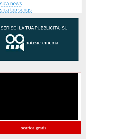
sica news
sica top songs
NSERISCI LA TUA PUBBLICITA' SU
notizie cinema
scarica gratis