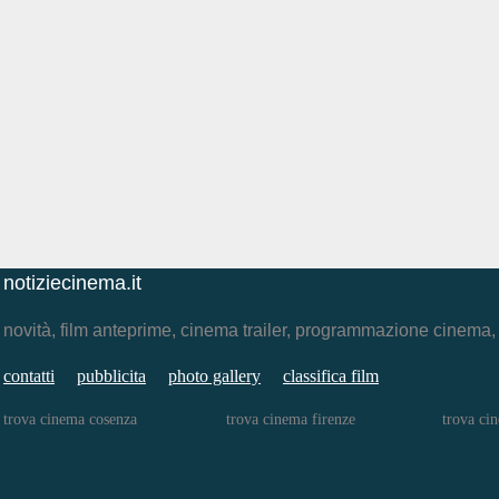
notiziecinema.it
novità, film anteprime, cinema trailer, programmazione cinema
contatti
pubblicita
photo gallery
classifica film
trova cinema cosenza
trova cinema firenze
trova ci