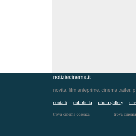
notiziecinema.it
novità, film anteprime, cinema traile
contatti
pubblicita
photo gallery
cla
trova cinema cosenza
trova cinema