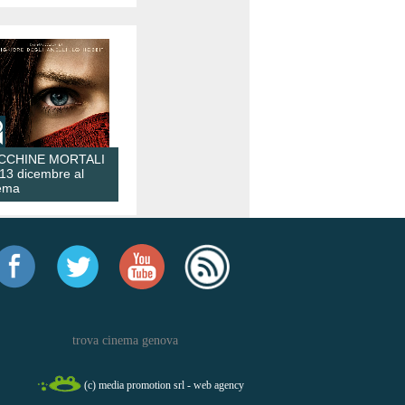
CCHINE MORTALI
 13 dicembre al
ema
trova cinema genova
(c) media promotion srl - web agency