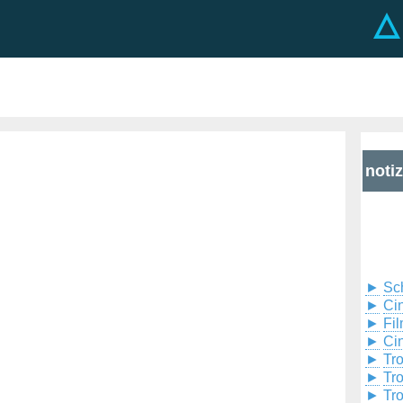
noti
►
Sc
►
Cin
►
Fil
►
Ci
►
Tr
►
Tr
►
Tr