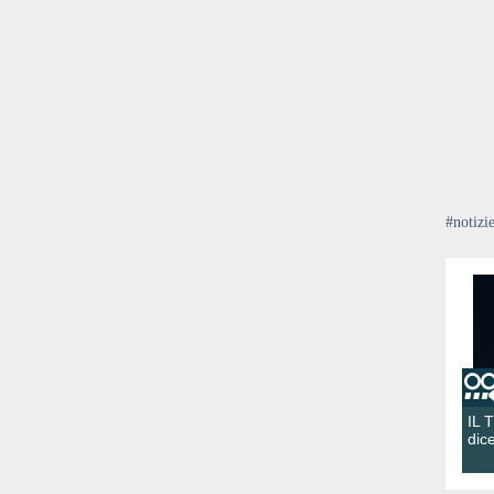
#notizi
IL 
dic