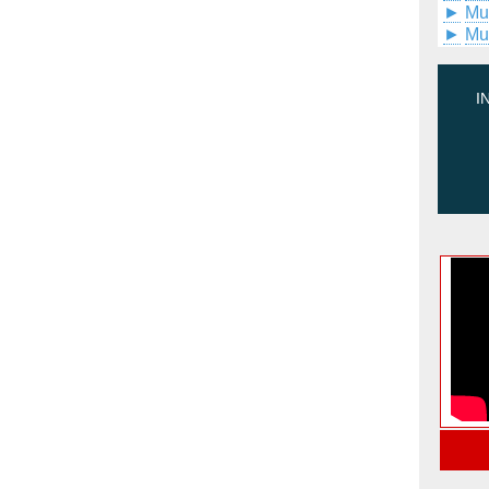
►
Mu
►
Mu
I