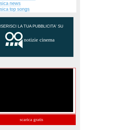
sica news
sica top songs
NSERISCI LA TUA PUBBLICITA' SU
notizie cinema
scarica gratis