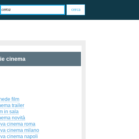
zie cinema
hede film
ema trailer
m in sala
nema novità
ova cinema roma
ova cinema milano
ova cinema napoli