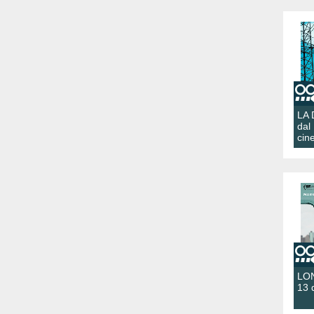
LA
dal
cin
LON
13 