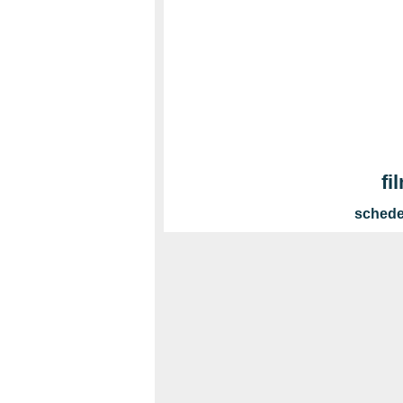
fi
schede 