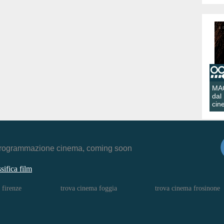
MA
dal
cin
r, programmazione cinema, coming soon
ssifica film
 firenze
trova cinema foggia
trova cinema frosinone