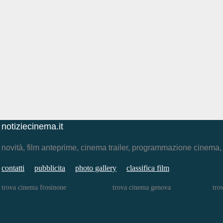
notiziecinema.it
novità, film anteprime, cinema trailer, programmazione cinema
contatti
pubblicita
photo gallery
classifica film
trova cinema frosinone
trova cinema genova
tro