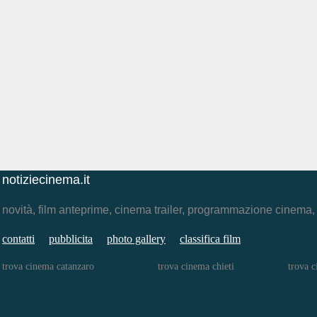
notiziecinema.it
novità, film anteprime, cinema trailer, programmazione cinema
contatti
pubblicita
photo gallery
classifica film
trova cinema catanzaro
trova cinema chieti
trova 