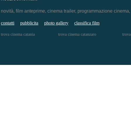
novità, film anteprime, cinema trailer, programmazione cinema
contatti
pubblicita
photo gallery
classifica film
trova cinema catania
trova cinema catanzaro
trova