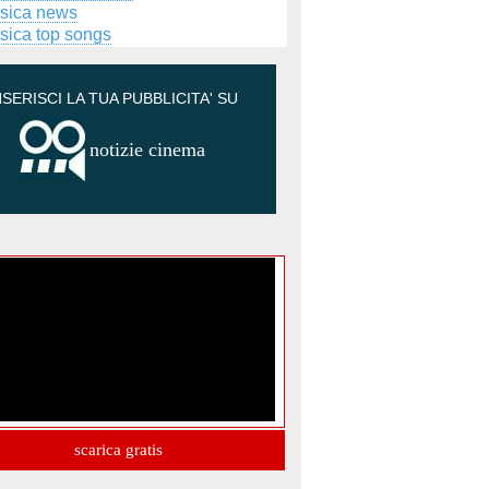
sica news
sica top songs
NSERISCI LA TUA PUBBLICITA' SU
notizie cinema
scarica gratis