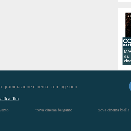
MA
dal
cin
r, programmazione cinema, coming soon
ssifica film
vento
trova cinema bergamo
trova cinema biella