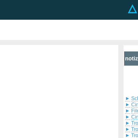
noti
►
Sc
►
Cin
►
Fil
►
Ci
►
Tr
►
Tr
►
Tr