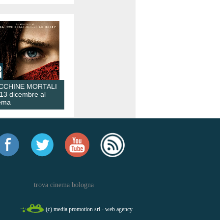
CCHINE MORTALI
 13 dicembre al
ema
trova cinema bologna
(c) media promotion srl - web agency