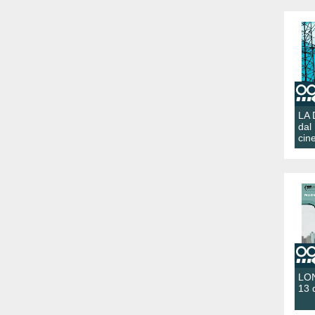
LA
dal
cin
LON
13 