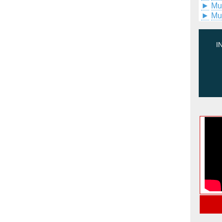
►
Mu
►
Mu
I