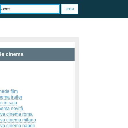
zie cinema
hede film
ema trailer
m in sala
nema novità
ova cinema roma
ova cinema milano
ova cinema napoli