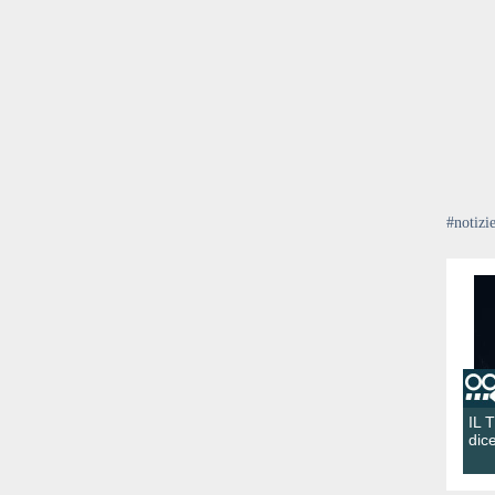
#notizi
IL 
dic