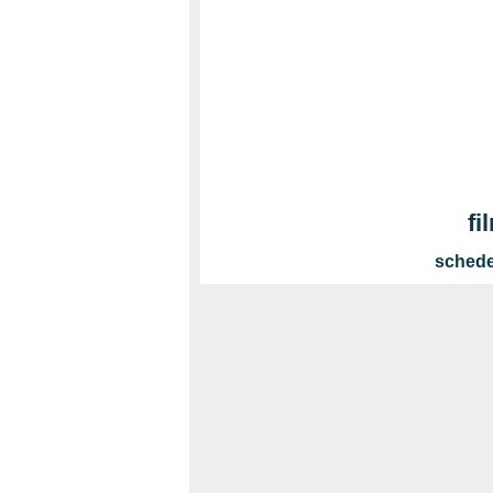
fi
schede 