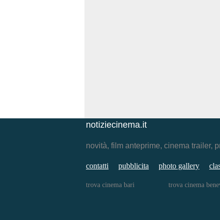
notiziecinema.it
novità, film anteprime, cinema traile
contatti
pubblicita
photo gallery
cla
trova cinema bari
trova cinema bene