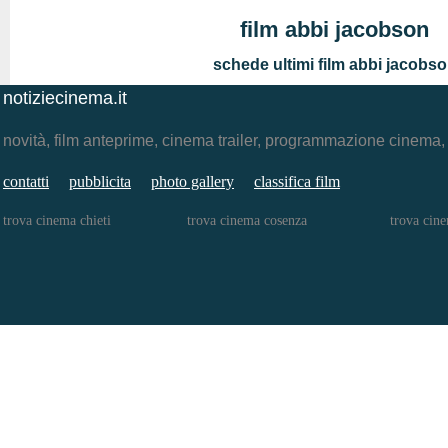
film abbi jacobson
schede ultimi film abbi jacobs
notiziecinema.it
novità, film anteprime, cinema trailer, programmazione cinema
contatti
pubblicita
photo gallery
classifica film
trova cinema chieti
trova cinema cosenza
trova cine