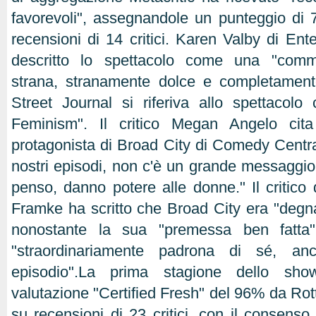
favorevoli", assegnandole un punteggio di
recensioni di 14 critici. Karen Valby di En
descritto lo spettacolo come una "com
strana, stranamente dolce e completamente
Street Journal si riferiva allo spettacol
Feminism". Il critico Megan Angelo cit
protagonista di Broad City di Comedy Centra
nostri episodi, non c'è un grande messaggio, 
penso, danno potere alle donne." Il critico
Framke ha scritto che Broad City era "degn
nonostante la sua "premessa ben fatta
"straordinariamente padrona di sé, a
episodio".La prima stagione dello sh
valutazione "Certified Fresh" del 96% da Ro
su recensioni di 23 critici, con il consenso