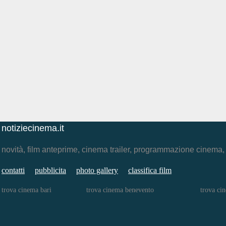
notiziecinema.it
novità, film anteprime, cinema trailer, programmazione cinema
contatti
pubblicita
photo gallery
classifica film
trova cinema bari
trova cinema benevento
trova ci