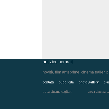
notiziecinema.it
novità, film anteprime, cinema traile
contatti
pubblicita
photo gallery
cla
trova cinema cagliari
trova cinema ca