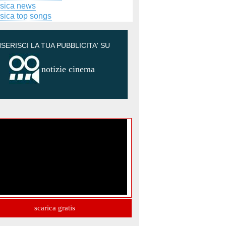
sica news
sica top songs
NSERISCI LA TUA PUBBLICITA' SU
notizie cinema
scarica gratis