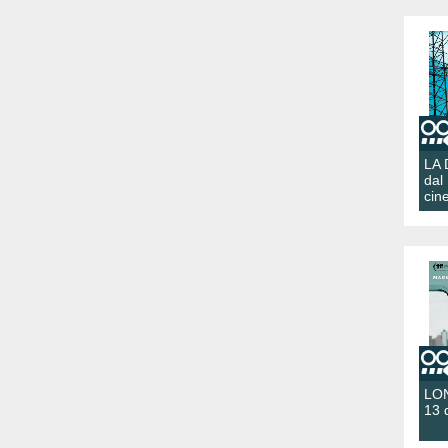
LA
dal
cin
LON
13 