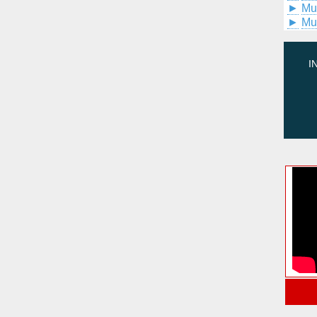
►
Mu
►
Mu
I