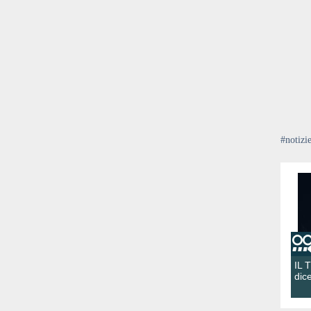
#notizi
IL 
dic