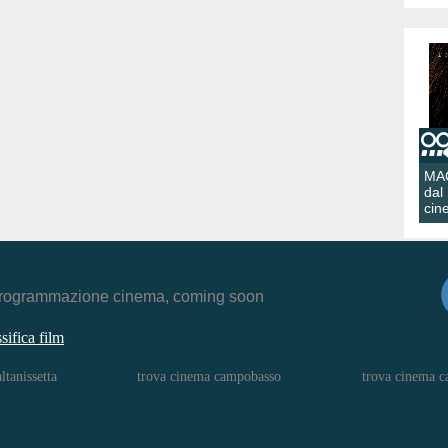
MA
dal
cin
r, programmazione cinema, coming soon
ssifica film
ltanissetta
trova cinema campobasso
trova cinema c