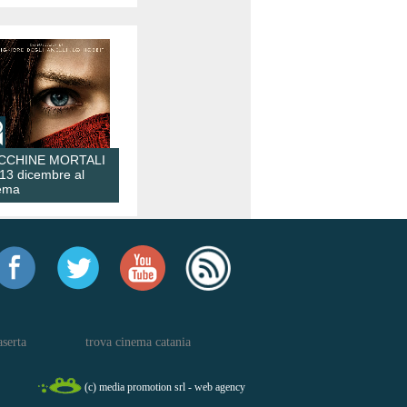
CCHINE MORTALI
 13 dicembre al
ema
aserta
trova cinema catania
(c) media promotion srl - web agency