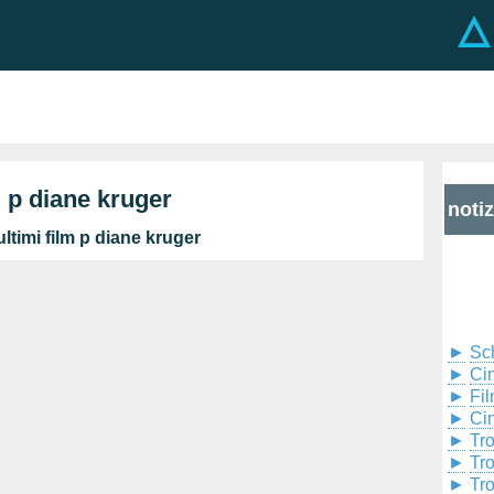
m p diane kruger
noti
ltimi film p diane kruger
►
Sc
►
Cin
►
Fil
►
Ci
►
Tr
►
Tr
►
Tr