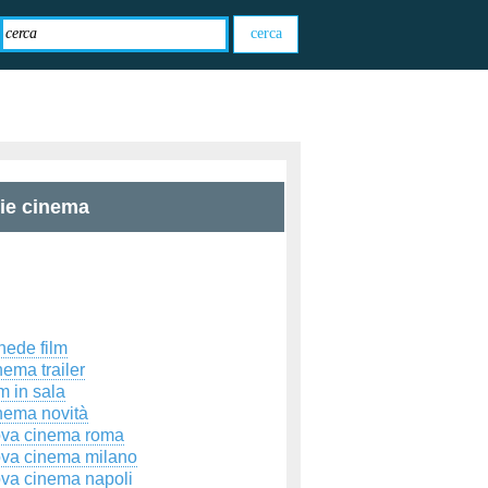
zie cinema
hede film
ema trailer
m in sala
nema novità
ova cinema roma
ova cinema milano
ova cinema napoli