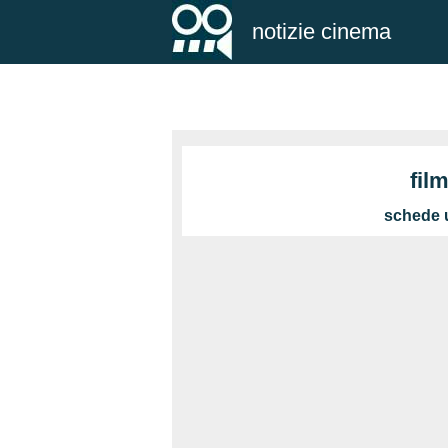
notizie cinema
fil
schede u