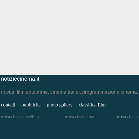
notiziecinema.it
novità, film anteprime, cinema trailer, programmazione cinema
contatti
pubblicita
photo gallery
classifica film
trova cinema avellino
trova cinema bari
trova cinem