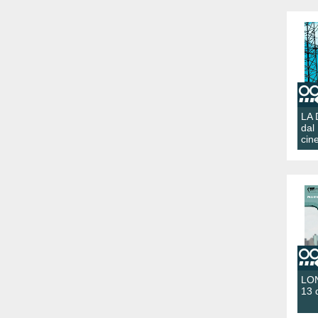
LA
dal
cin
LON
13 