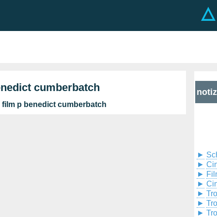
enedict cumberbatch
noti
i film p benedict cumberbatch
►
Sc
►
Cin
►
Fil
►
Ci
►
Tr
►
Tr
►
Tr