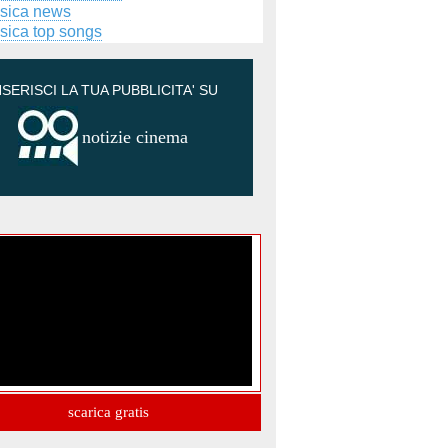
sica news
sica top songs
NSERISCI LA TUA PUBBLICITA' SU
notizie cinema
scarica gratis