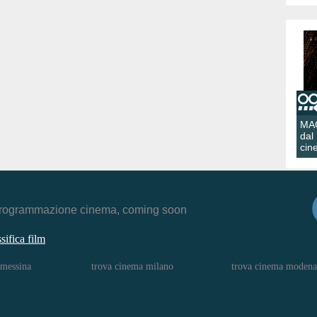
MA
dal
cin
r, programmazione cinema, coming soon
ssifica film
 messina
trova cinema milano
trova cinema modena