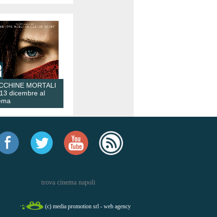
CCHINE MORTALI
 13 dicembre al
ema
trova cinema napoli
(c) media promotion srl - web agency