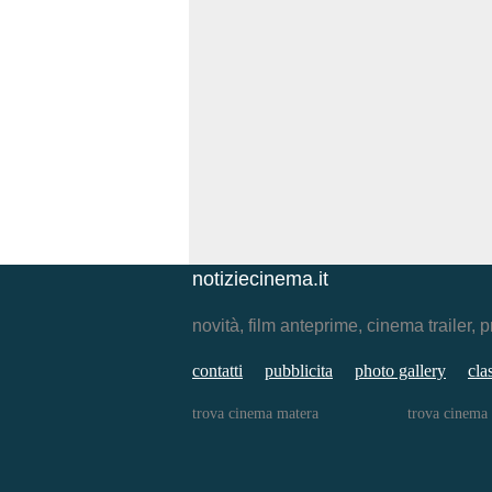
notiziecinema.it
novità, film anteprime, cinema traile
contatti
pubblicita
photo gallery
cla
trova cinema matera
trova cinema