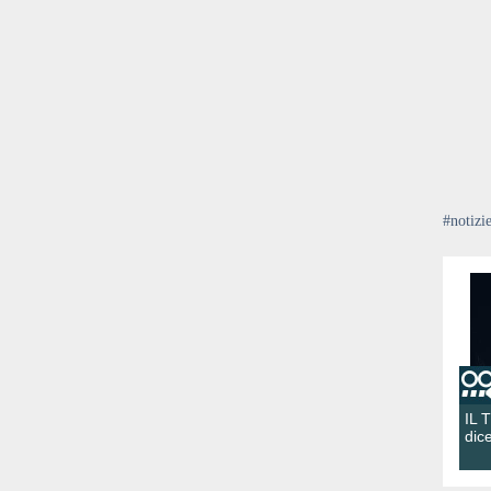
#notizi
IL 
dic