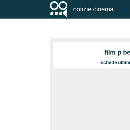
notizie cinema
film p b
schede ultim