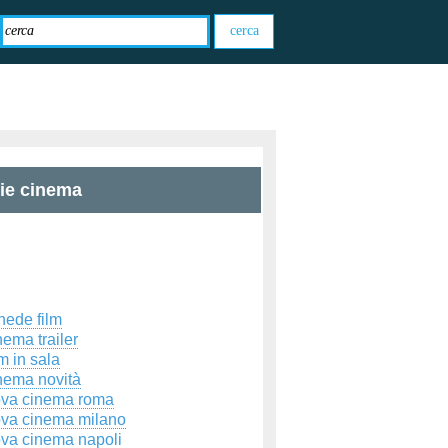
zie cinema
hede film
ema trailer
m in sala
nema novità
ova cinema roma
ova cinema milano
ova cinema napoli