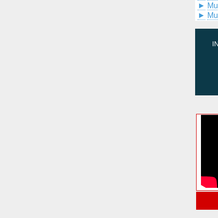
►
Mu
►
Mu
I