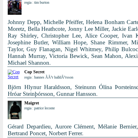
regia : tim burton
Johnny Depp, Michelle Pfeiffer, Helena Bonham Cart
Moretz, Bella Heathcote, Jonny Lee Miller, Jackie Ear
Ray Shirley, Christopher Lee, Alice Cooper, Ivan 
Josephine Butler, William Hope, Shane Rimmer, Mi
Taylor, Guy Flanagan, Nigel Whitmey, Philip Bulco
Hannah Murray, Victoria Bewick, Sean Mahon, Alexia
Michael Shannon.
Cop Secret
regia : hannes ÃÃ³r halldÃ³rsson
Björn Hlynur Haraldsson, Steinunn Ólína Þorsteinsd
Hróar Steinþórsson, Gunnar Hansson.
Maigret
regia : patrice leconte
Gérard Depardieu, Aurore Clément, Mélanie Bernier,
Bertrand Poncet, Norbert Ferrer.