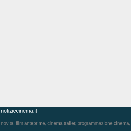
notiziecinema.it
novità, film anteprime, cinema trailer, programmazione cinema