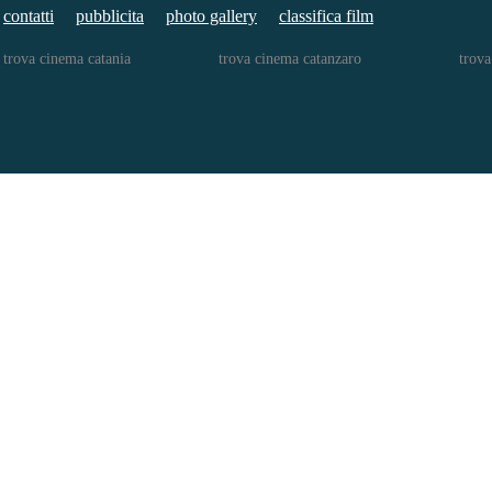
contatti
pubblicita
photo gallery
classifica film
trova cinema catania
trova cinema catanzaro
trova