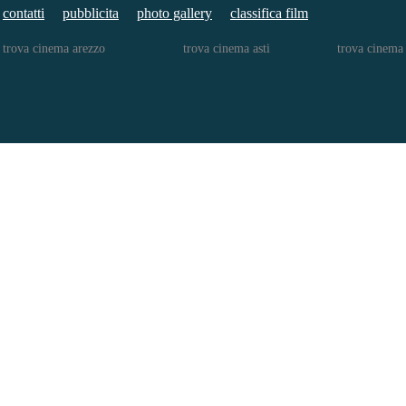
contatti
pubblicita
photo gallery
classifica film
trova cinema arezzo
trova cinema asti
trova cinema 