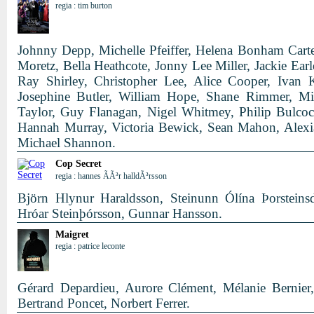
regia : tim burton
Johnny Depp, Michelle Pfeiffer, Helena Bonham Cart
Moretz, Bella Heathcote, Jonny Lee Miller, Jackie Ear
Ray Shirley, Christopher Lee, Alice Cooper, Ivan 
Josephine Butler, William Hope, Shane Rimmer, Mi
Taylor, Guy Flanagan, Nigel Whitmey, Philip Bulco
Hannah Murray, Victoria Bewick, Sean Mahon, Alexia
Michael Shannon.
Cop Secret
regia : hannes ÃÃ³r halldÃ³rsson
Björn Hlynur Haraldsson, Steinunn Ólína Þorsteinsd
Hróar Steinþórsson, Gunnar Hansson.
Maigret
regia : patrice leconte
Gérard Depardieu, Aurore Clément, Mélanie Bernier,
Bertrand Poncet, Norbert Ferrer.