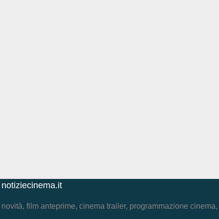
notiziecinema.it
novità, film anteprime, cinema trailer, programmazione cinema