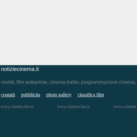
notiziecinema.it
novità, film anteprime, cinema trailer, programmazione cinema
contatti
pubblicita
photo gallery
classifica film
trova cinema lecco
trova cinema lucca
trova cinema