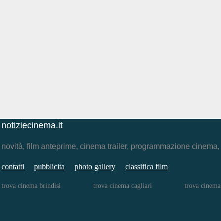
notiziecinema.it
novità, film anteprime, cinema trailer, programmazione cinema
contatti
pubblicita
photo gallery
classifica film
trova cinema brindisi
trova cinema cagliari
trova cinema 