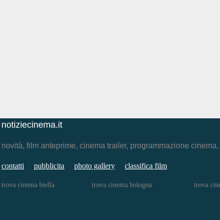
notiziecinema.it
novità, film anteprime, cinema trailer, programmazione cinema
contatti
pubblicita
photo gallery
classifica film
trova cinema biella
trova cinema bologna
trova cin