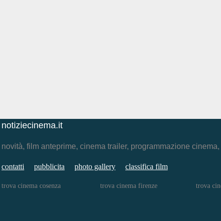
notiziecinema.it
novità, film anteprime, cinema trailer, programmazione cinema
contatti
pubblicita
photo gallery
classifica film
trova cinema cosenza
trova cinema firenze
trova ci