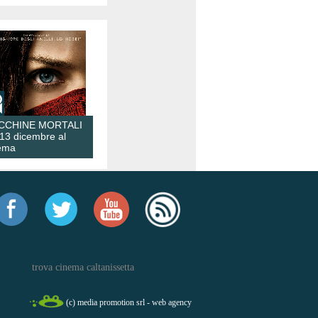
CCHINE MORTALI
 13 dicembre al
ema
trova cinema caltanissetta
(c) media promotion srl - web agency