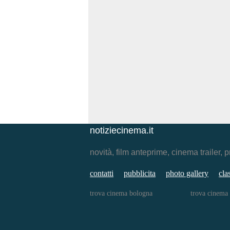
notiziecinema.it
novità, film anteprime, cinema traile
contatti
pubblicita
photo gallery
cla
trova cinema bologna
trova cinema 