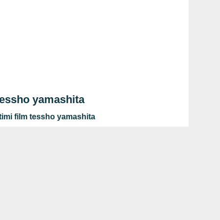
tessho yamashita
timi film tessho yamashita