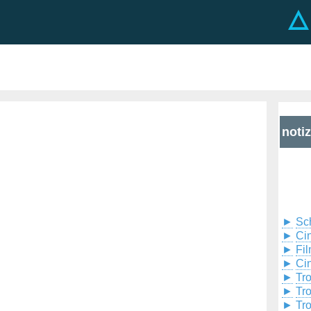
noti
►
Sc
►
Cin
►
Fil
►
Ci
►
Tr
►
Tr
►
Tr