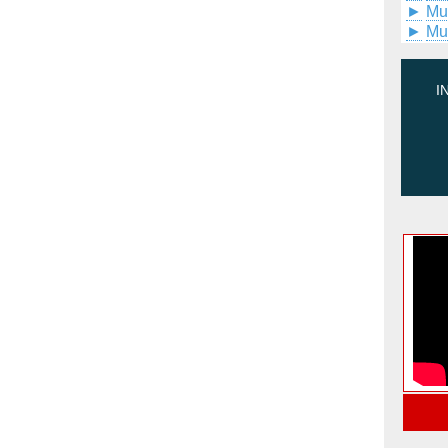
►
Mu
►
Mu
I