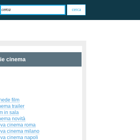
zie cinema
hede film
ema trailer
m in sala
nema novità
ova cinema roma
ova cinema milano
ova cinema napoli