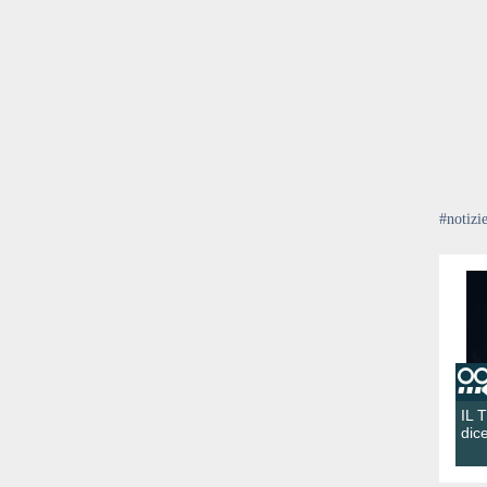
#notizi
IL 
dic