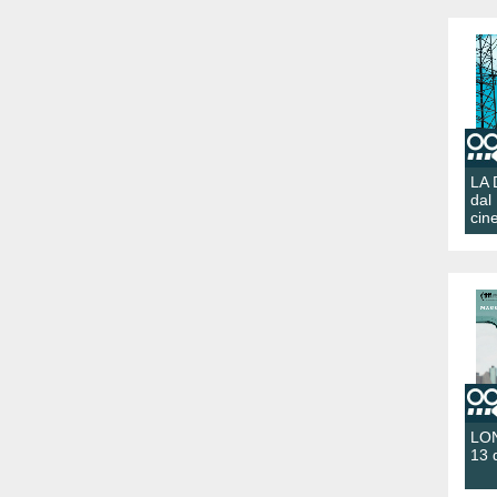
LA
dal
cin
LON
13 