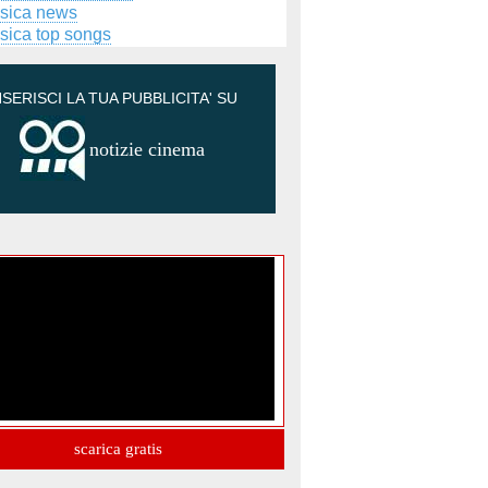
sica news
sica top songs
NSERISCI LA TUA PUBBLICITA' SU
notizie cinema
scarica gratis