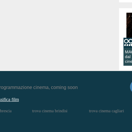
MA
dal
cin
r, programmazione cinema, coming soon
ssifica film
brescia
trova cinema brindisi
trova cinema cagliari