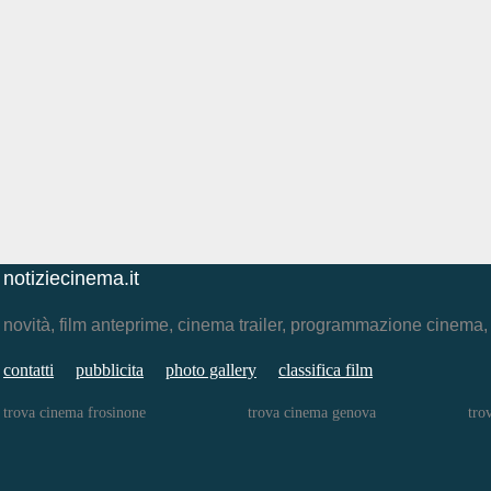
notiziecinema.it
novità, film anteprime, cinema trailer, programmazione cinema
contatti
pubblicita
photo gallery
classifica film
trova cinema frosinone
trova cinema genova
tro