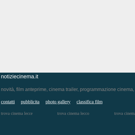
notiziecinema.it
novità, film anteprime, cinema trailer, programmazione cinema
contatti
pubblicita
photo gallery
classifica film
trova cinema lecce
trova cinema lecco
trova cinem