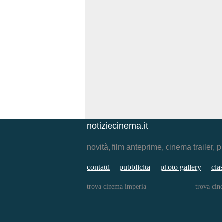
notiziecinema.it
novità, film anteprime, cinema traile
contatti
pubblicita
photo gallery
cla
trova cinema imperia
trova cin