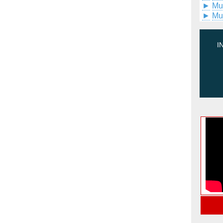
►
Mu
►
Mu
I