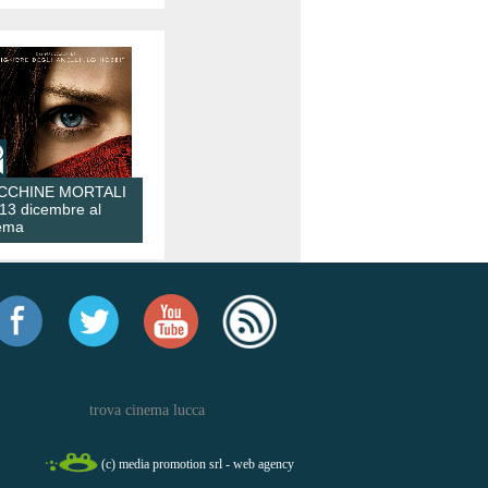
CCHINE MORTALI
 13 dicembre al
ema
trova cinema lucca
(c) media promotion srl - web agency