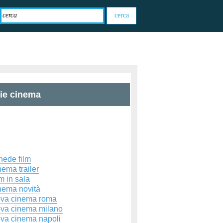
zie cinema
hede film
ema trailer
m in sala
nema novità
ova cinema roma
ova cinema milano
ova cinema napoli