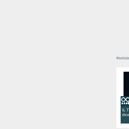
#notizi
IL 
dic