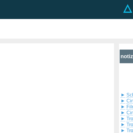
noti
►
Sc
►
Cin
►
Fil
►
Ci
►
Tr
►
Tr
►
Tr