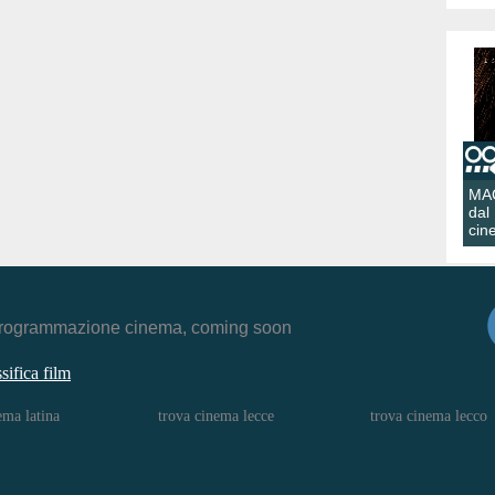
MA
dal
cin
r, programmazione cinema, coming soon
ssifica film
ema latina
trova cinema lecce
trova cinema lecco