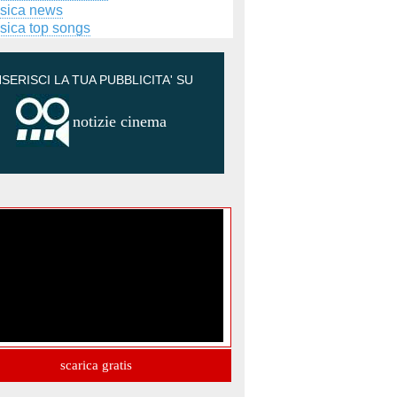
sica news
sica top songs
NSERISCI LA TUA PUBBLICITA' SU
notizie cinema
scarica gratis