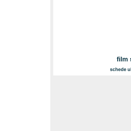
film
schede ul