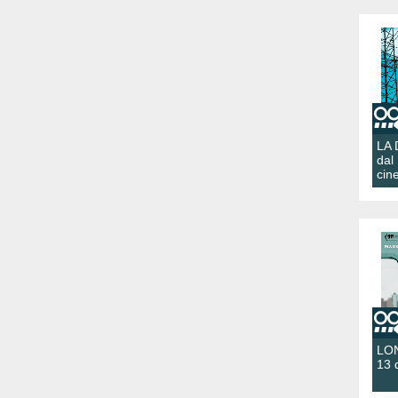
LA
dal
cin
LON
13 