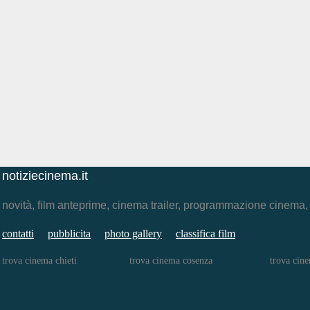
notiziecinema.it
novità, film anteprime, cinema trailer, programmazione cinema
contatti
pubblicita
photo gallery
classifica film
trova cinema chieti
trova cinema cosenza
trova cine