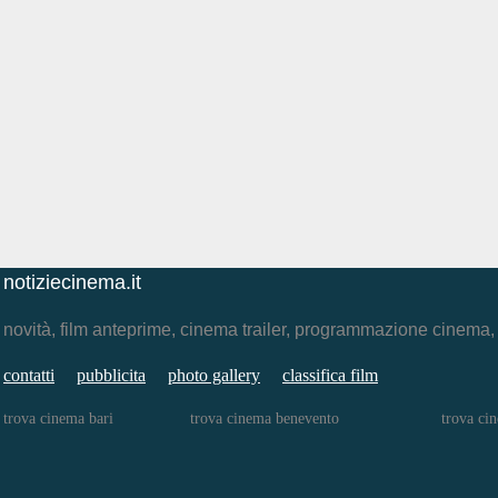
notiziecinema.it
novità, film anteprime, cinema trailer, programmazione cinema
contatti
pubblicita
photo gallery
classifica film
trova cinema bari
trova cinema benevento
trova ci