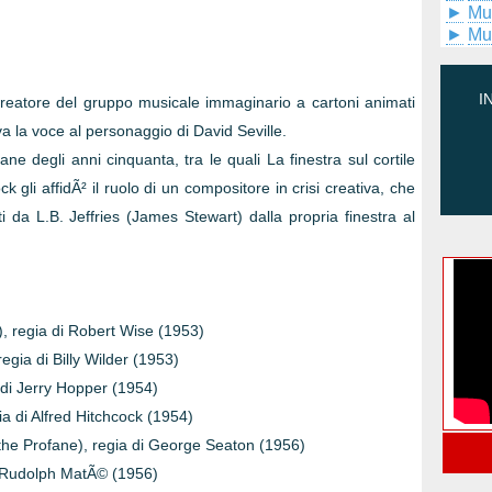
►
Mu
►
Mu
I
 creatore del gruppo musicale immaginario a cartoni animati
 la voce al personaggio di David Seville.
e degli anni cinquanta, tra le quali La finestra sul cortile
ck gli affidÃ² il ruolo di un compositore in crisi creativa, che
 da L.B. Jeffries (James Stewart) dalla propria finestra al
, regia di Robert Wise (1953)
regia di Billy Wilder (1953)
 di Jerry Hopper (1954)
ia di Alfred Hitchcock (1954)
the Profane), regia di George Seaton (1956)
di Rudolph MatÃ© (1956)