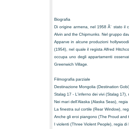
Biografia
Di origine armena, nel 1958 Ã¨ stato il
Alvin and the Chipmunks. Nel gruppo dava
Apparve in alcune produzioni hollywoodian
(1954), nel quale il regista Alfred Hitchco
occupa uno degli appartamenti osservati
Greenwich Village.
Filmografia parziale
Destinazione Mongolia (Destination Gobi)
Stalag 17 - L'inferno dei vivi (Stalag 17), 
Nei mari dell'Alaska (Alaska Seas), regia
La finestra sul cortile (Rear Window), reg
Anche gli eroi piangono (The Proud and 
I violenti (Three Violent People), regia 