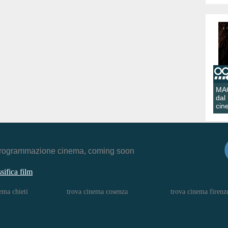
MA
dal
cin
r, programmazione cinema, coming soon
ssifica film
ema chieti
trova cinema cosenza
trova cinema firenz