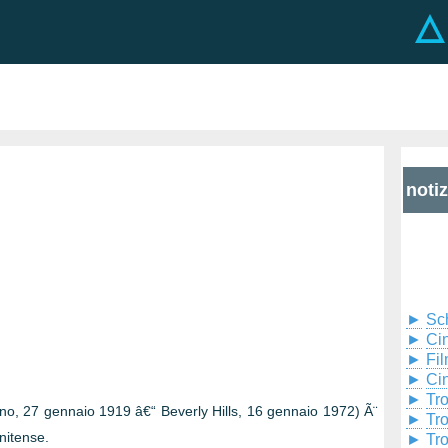
noti
►
Sc
►
Cin
►
Fil
►
Ci
►
Tr
o, 27 gennaio 1919 â€“ Beverly Hills, 16 gennaio 1972) Ã¨
►
Tr
unitense.
►
Tr