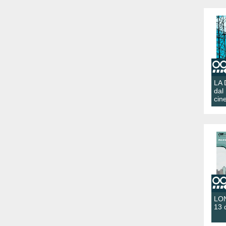
LA
dal
cin
LON
13 