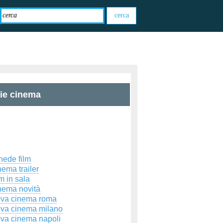
zie cinema
hede film
ema trailer
m in sala
nema novità
ova cinema roma
ova cinema milano
ova cinema napoli