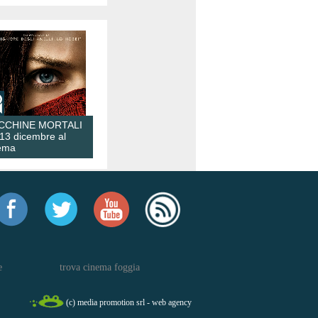
CCHINE MORTALI
 13 dicembre al
ema
e
trova cinema foggia
(c) media promotion srl - web agency