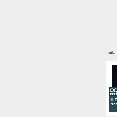
#notizi
IL 
dic