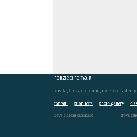
notiziecinema.it
novità, film anteprime, cinema traile
contatti
pubblicita
photo gallery
cla
trova cinema catanzaro
trova cin