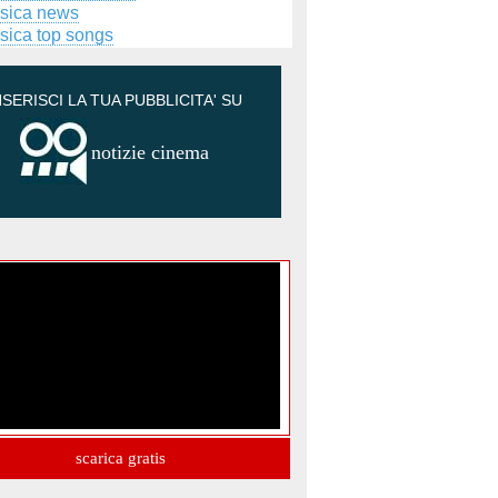
sica news
sica top songs
NSERISCI LA TUA PUBBLICITA' SU
notizie cinema
scarica gratis