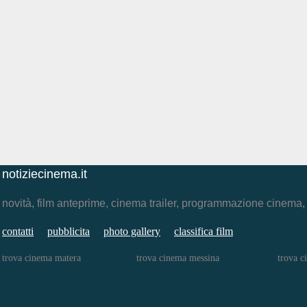
notiziecinema.it
novità, film anteprime, cinema trailer, programmazione cinema
contatti
pubblicita
photo gallery
classifica film
trova cinema matera
trova cinema messina
trova c