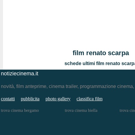
film renato scarpa
schede ultimi film renato scarp
notiziecinema.it
novità, film anteprime, cinema trailer, programmazione cinema
contatti
pubblicita
photo gallery
classifica film
trova cinema bergamo
trova cinema biella
trova ci