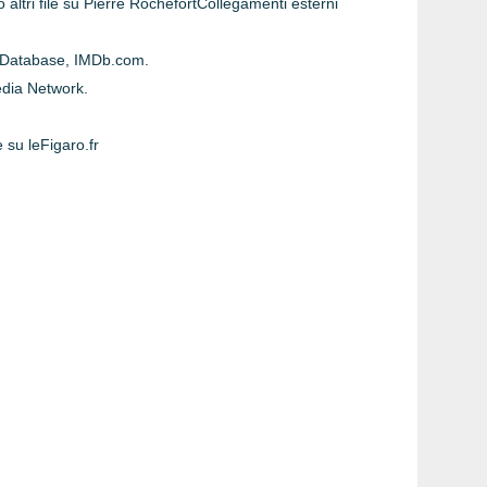
tri file su Pierre RochefortCollegamenti esterni
e Database, IMDb.com.
edia Network.
e su leFigaro.fr