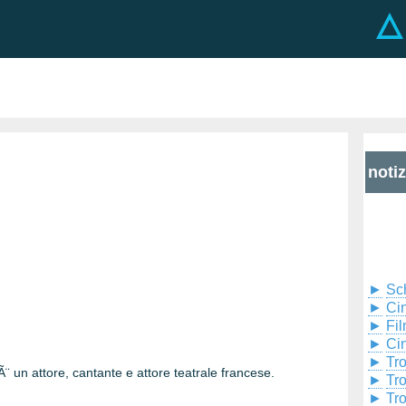
noti
►
Sc
►
Cin
►
Fil
►
Ci
►
Tr
Ã¨ un attore, cantante e attore teatrale francese.
►
Tr
►
Tr