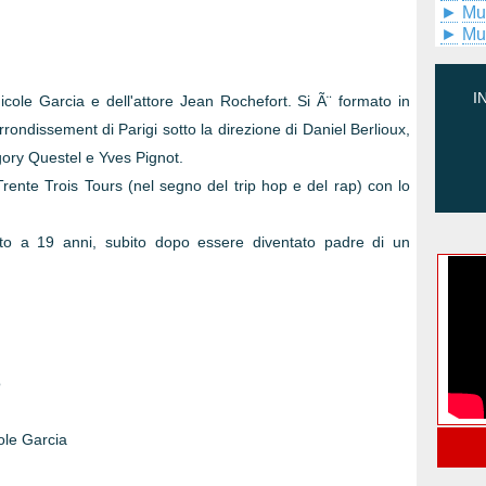
►
Mu
►
Mu
I
Nicole Garcia e dell'attore Jean Rochefort. Si Ã¨ formato in
rrondissement di Parigi sotto la direzione di Daniel Berlioux,
ory Questel e Yves Pignot.
rente Trois Tours (nel segno del trip hop e del rap) con lo
iato a 19 anni, subito dopo essere diventato padre di un
o
ole Garcia