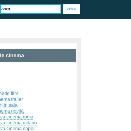
zie cinema
hede film
ema trailer
m in sala
nema novità
ova cinema roma
ova cinema milano
ova cinema napoli