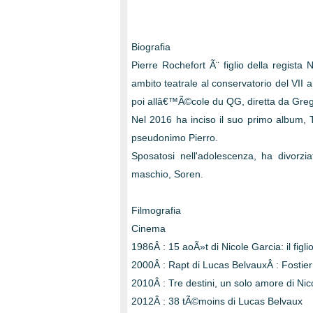
Biografia
Pierre Rochefort Ã¨ figlio della regista 
ambito teatrale al conservatorio del VII a
poi allâ€™Ã©cole du QG, diretta da Greg
Nel 2016 ha inciso il suo primo album, T
pseudonimo Pierro.
Sposatosi nell'adolescenza, ha divorz
maschio, Soren.
Filmografia
Cinema
1986Â : 15 aoÃ»t di Nicole Garcia: il figli
2000Â : Rapt di Lucas BelvauxÂ : Fostier
2010Â : Tre destini, un solo amore di Nic
2012Â : 38 tÃ©moins di Lucas Belvaux