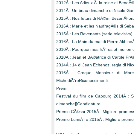
2012Â : Les Adieux Ã la reine di BenoÃ®t 
2014Â : Un beau dimanche di Nicole Gar
2015Â : Nos futurs di RÃ©mi BezanÃ§on
2016Â : Marie et les NaufragÃ©s di Seb
2015Â : Les Revenants (serie televisiva)
2016Â : La Main du mal di Pierre Akhin
2010Â : Pourquoi mes frÃ¨res et moi on e
2010Â : Jean et BÃ©atrice di Carole FrÃ©
2014Â : 14 di Jean Echenoz, regia di Ni
2016Â : Croque Monsieur di Marcel
MichodiÃ¨reRiconoscimenti
Premi
Festival du film de Cabourg 2014Â : S
dimanche]]Candidature
Premio CÃ©sar 2015Â : Migliore promes
Premio LumiÃ¨re 2015Â : Migliore promes