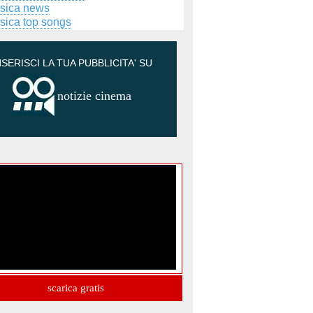
sica news
sica top songs
NSERISCI LA TUA PUBBLICITA' SU
notizie cinema
scarica gratis