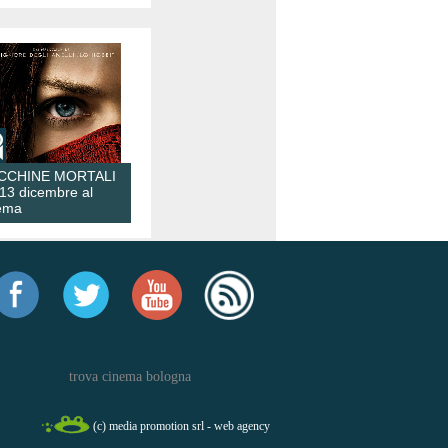
CCHINE MORTALI
 13 dicembre al
ema
trova cinema bologna
(c) media promotion srl - web agency