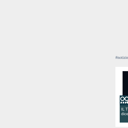
#notizi
IL 
dic