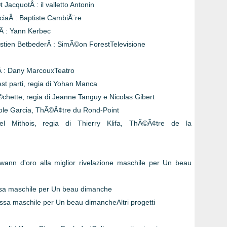
JacquotÂ : il valletto Antonin
ciaÂ : Baptiste CambiÃ¨re
Â : Yann Kerbec
astien BetbederÂ : SimÃ©on ForestTelevisione
eÂ : Dany MarcouxTeatro
st parti, regia di Yohan Manca
chette, regia di Jeanne Tanguy e Nicolas Gibert
cole Garcia, ThÃ©Ã¢tre du Rond-Point
 Mithois, regia di Thierry Klifa, ThÃ©Ã¢tre de la
wann d'oro alla miglior rivelazione maschile per Un beau
sa maschile per Un beau dimanche
sa maschile per Un beau dimancheAltri progetti