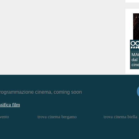
MA
dal
cin
r, programmazione cinema, coming soon
ssifica film
vento
trova cinema bergamo
trova cinema biella