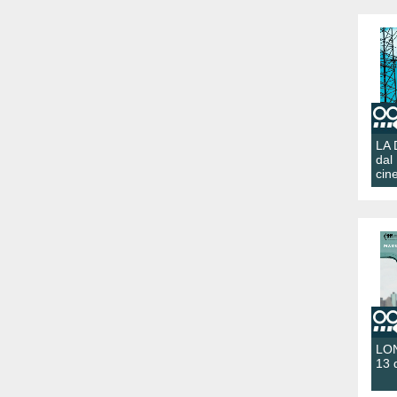
LA
dal
cin
LON
13 