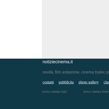
notiziecinema.it
novità, film anteprime, cinema traile
contatti
pubblicita
photo gallery
cla
trova cinema bari
trova cinema bene