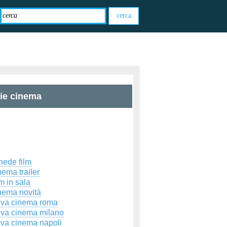
zie cinema
hede film
ema trailer
m in sala
nema novità
ova cinema roma
ova cinema milano
ova cinema napoli