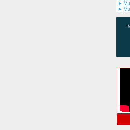
►
Mu
►
Mu
I