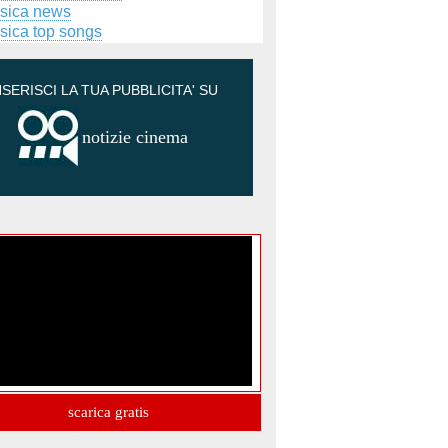
sica news
sica top songs
NSERISCI LA TUA PUBBLICITA' SU
notizie cinema
scarica gratis