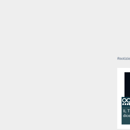
#notizi
IL 
dic