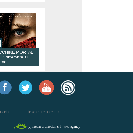
CCHINE MORTALI
 13 dicembre al
ema
aserta
trova cinema catania
(c) media promotion srl - web agency