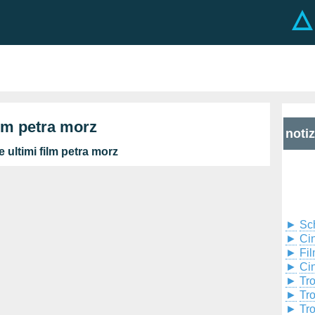
ilm petra morz
noti
 ultimi film petra morz
►
Sc
►
Cin
►
Fil
►
Ci
►
Tr
►
Tr
►
Tr