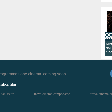
MA
dal
cin
r, programmazione cinema, coming soon
ssifica film
ltanissetta
trova cinema campobasso
trova cinema c