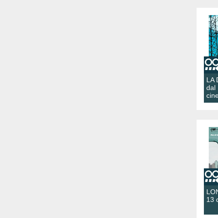
LA
dal
cin
LON
13 