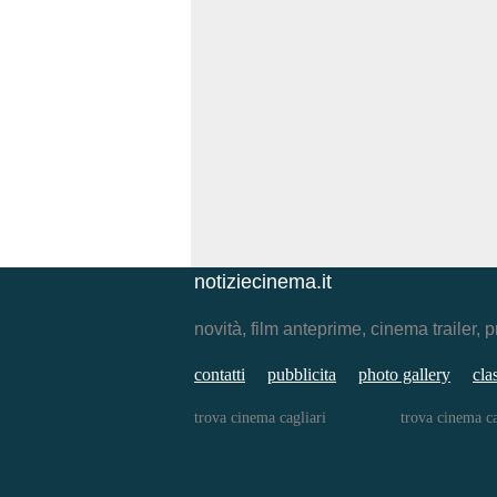
notiziecinema.it
novità, film anteprime, cinema traile
contatti
pubblicita
photo gallery
cla
trova cinema cagliari
trova cinema ca