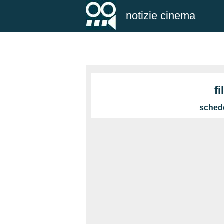
notizie cinema
f
schede