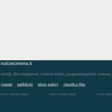
notiziecinema.it
novità, film anteprime, cinema trailer, programmazione cinema
contatti
pubblicita
photo gallery
classifica film
trova cinema latina
trova cinema lecce
trova cine