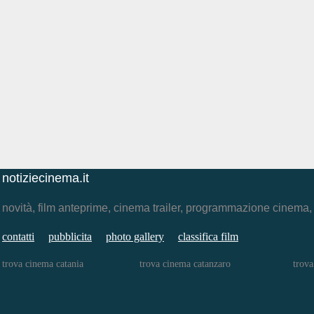
notiziecinema.it
novità, film anteprime, cinema trailer, programmazione cinema
contatti
pubblicita
photo gallery
classifica film
trova cinema catania
trova cinema catanzaro
trova