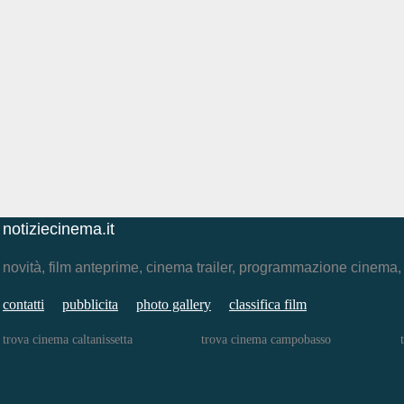
notiziecinema.it
novità, film anteprime, cinema trailer, programmazione cinema
contatti
pubblicita
photo gallery
classifica film
trova cinema caltanissetta
trova cinema campobasso