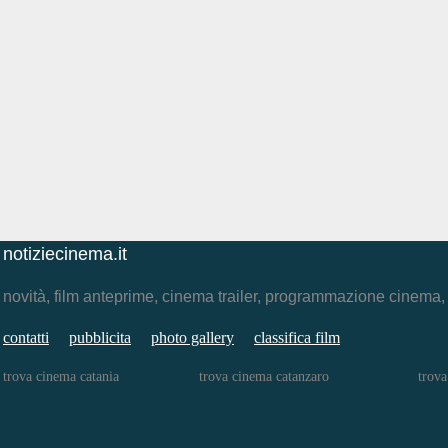
notiziecinema.it
novità, film anteprime, cinema trailer, programmazione cinema
contatti
pubblicita
photo gallery
classifica film
trova cinema catania
trova cinema catanzaro
trova