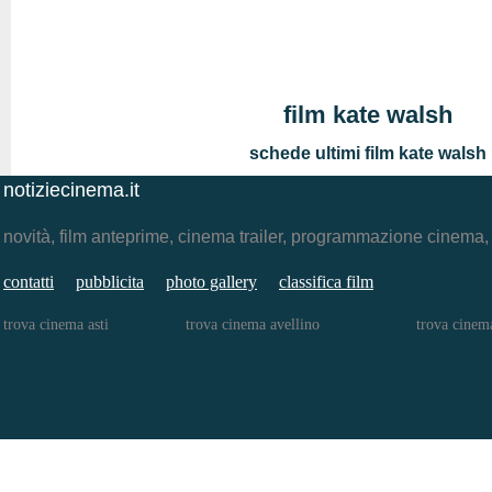
film kate walsh
schede ultimi film kate walsh
notiziecinema.it
novità, film anteprime, cinema trailer, programmazione cinema
contatti
pubblicita
photo gallery
classifica film
trova cinema asti
trova cinema avellino
trova cinem