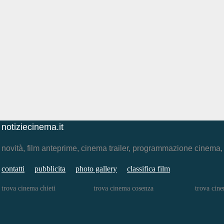
notiziecinema.it
novità, film anteprime, cinema trailer, programmazione cinema
contatti
pubblicita
photo gallery
classifica film
trova cinema chieti
trova cinema cosenza
trova cine