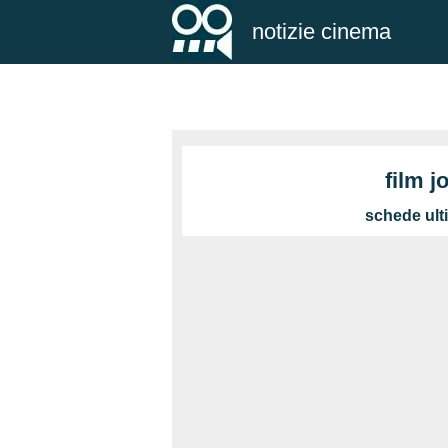
notizie cinema
film 
schede ult