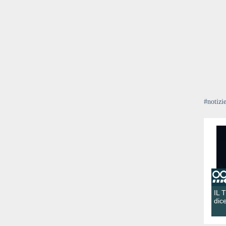
#notizi
IL 
dic