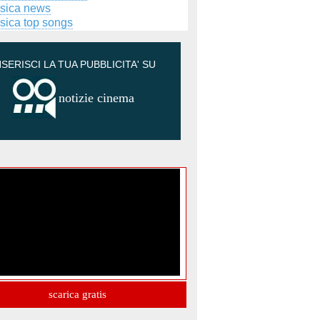
sica news
sica top songs
NSERISCI LA TUA PUBBLICITA' SU
notizie cinema
scarica gratis