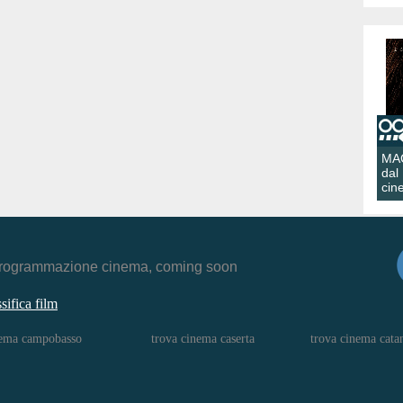
MA
dal
cin
r, programmazione cinema, coming soon
ssifica film
nema campobasso
trova cinema caserta
trova cinema cata