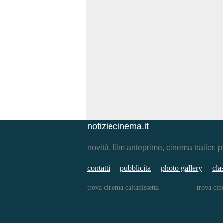
notiziecinema.it
novità, film anteprime, cinema traile
contatti
pubblicita
photo gallery
cla
trova cinema caltanissetta
trova ci