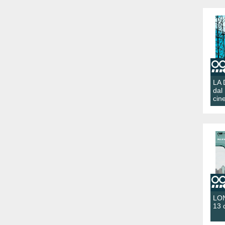
LA
dal
cin
LON
13 