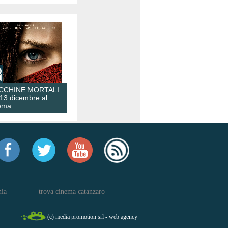
CCHINE MORTALI
 13 dicembre al
ema
nia
trova cinema catanzaro
(c) media promotion srl - web agency