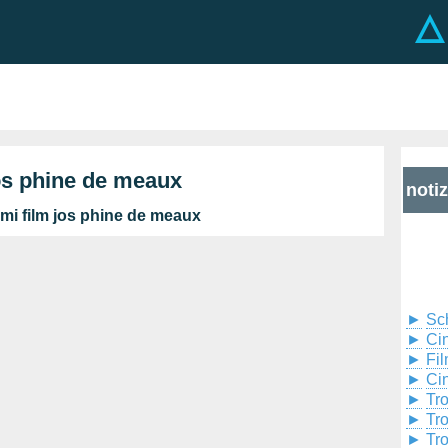
jos phine de meaux
noti
imi film jos phine de meaux
►
Sc
►
Cin
►
Fil
►
Ci
►
Tr
►
Tr
►
Tr