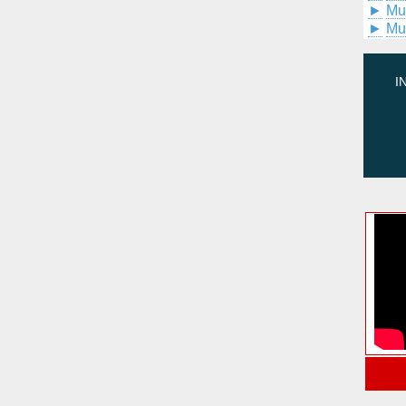
►
Mu
►
Mu
I