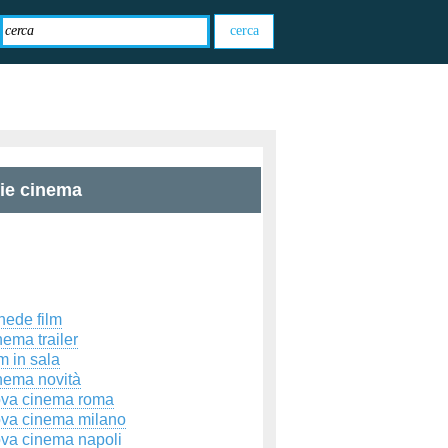
zie cinema
hede film
ema trailer
m in sala
nema novità
ova cinema roma
ova cinema milano
ova cinema napoli