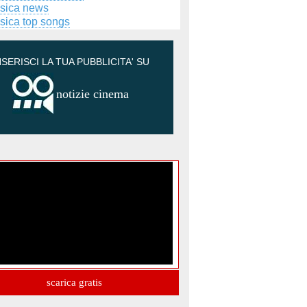
sica news
sica top songs
NSERISCI LA TUA PUBBLICITA' SU
notizie cinema
scarica gratis