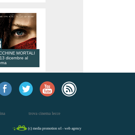
CCHINE MORTALI
 13 dicembre al
ema
ina
trova cinema lecce
(c) media promotion srl - web agency