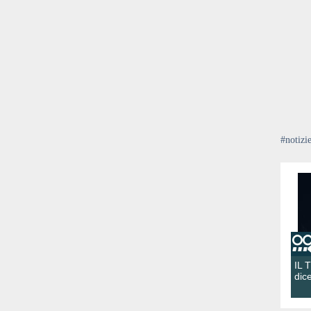
#notizi
IL 
dic