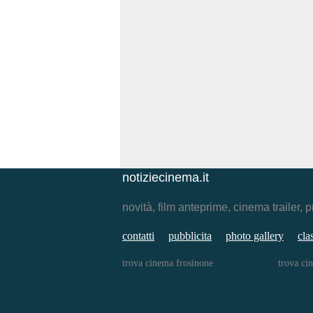
notiziecinema.it
novità, film anteprime, cinema traile
contatti
pubblicita
photo gallery
cla
trova cinema frosinone
trova ci