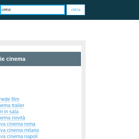
zie cinema
hede film
ema trailer
m in sala
nema novità
ova cinema roma
ova cinema milano
ova cinema napoli