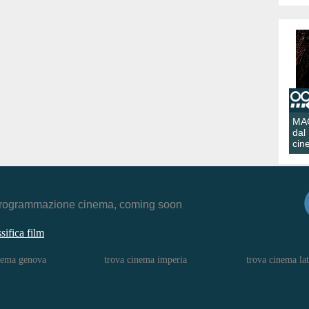
MA
dal
cin
r, programmazione cinema, coming soon
ssifica film
nema genova
trova cinema imperia
trova cinema lat