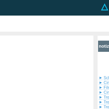
noti
►
Sc
►
Cin
►
Fil
►
Ci
►
Tr
►
Tr
►
Tr