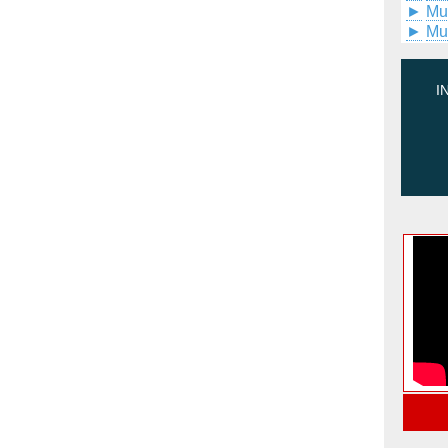
►
Mu
►
Mu
I