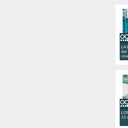
LA
dal
cin
LON
13 